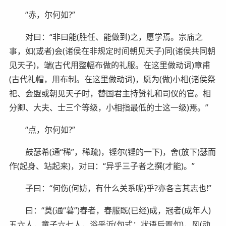
“赤，尔何如?”
对曰：“非曰能(胜任、能做到)之，愿学焉。宗庙之
事，如(或者)会(诸侯在非规定时间朝见天子)同(诸侯共同朝
见天子)，端(古代用整幅布做的礼服。在这里做动词)章甫
(古代礼帽，用布制。在这里做动词)，愿为(做)小相(诸侯祭
祀、会盟或朝见天子时，替国君主持赞礼和司仪的官。相
分卿、大夫、士三个等级，小相指最低的士这一级)焉。”
“点，尔何如?”
鼓瑟希(通“稀”，稀疏)，铿尔(铿的一下)，舍(放下)瑟而
作(起身、站起来)，对曰：“异乎三子者之撰(才能)。”
子曰：“何伤(何妨，有什么关系呢)乎?亦各言其志也!”
曰：“莫(通“暮”)春者，春服既(已经)成，冠者(成年人)
五六人，童子六七人，浴乎沂(句式：状语后置句)，风(动