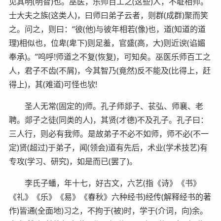
见其明(明智)也。巫医，乐师百工之(这些)人，不耻相师。
士大夫之族(这类人)，曰师曰弟子云者，则群(成群)聚而笑
之。问之，则曰：“彼(他)与彼年相若(像)也，道(知道的道
理)相似也，位卑(卑下)则足羞，官盛(高，大)则近谀(谄媚
奉承)。”呜呼!师道之不复(恢复)，可知矣。巫医乐师百工之
人，君子不齿(不屑)，今其智乃(竟然)反不能及(比得上，赶
得上)，其(难道)可怪也欤!
圣人无常(固定的)师。孔子师郯子、苌弘、师襄、老
聘。郯子之徒(同类的人)，其贤(才德)不及孔子。孔子曰：
三人行，则必有我师。是故弟子不必不如师，师不必(不一
定)贤(超过)于弟子，闻(领会)道有先后，术业(学术技艺)有
专攻(学习、研究)，如是而已(罢了)。
李氏子蟠，年十七，好古文，六艺(指《诗》《书》
《礼》《乐》《易》《春秋》六种经书)经传(解释经书的著
作)皆通(全面地)习之，不拘于(被)时，学于(介词，向)余。