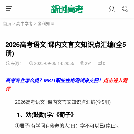
首页
>
高中学考
>
各科知识
2026高考语文|课内文言文知识点汇编(全5
册)
来源：
2025-09-06 14:29:56
291
0
高考专业怎么挑？MBTI职业性格测试来支招！
点击进入测
评
2026高考语文|课内文言文知识点汇编(全5册)
1、劝(鼓励)学/《荀子》
①君子(有学问有修养的人)曰：学不可以已(停止)。