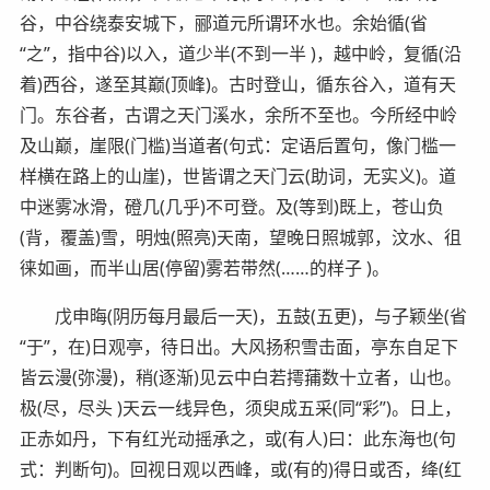
谷，中谷绕泰安城下，郦道元所谓环水也。余始循(省
“之”，指中谷)以入，道少半(不到一半 )，越中岭，复循(沿
着)西谷，遂至其巅(顶峰)。古时登山，循东谷入，道有天
门。东谷者，古谓之天门溪水，余所不至也。今所经中岭
及山巅，崖限(门槛)当道者(句式：定语后置句，像门槛一
样横在路上的山崖)，世皆谓之天门云(助词，无实义)。道
中迷雾冰滑，磴几(几乎)不可登。及(等到)既上，苍山负
(背，覆盖)雪，明烛(照亮)天南，望晚日照城郭，汶水、徂
徕如画，而半山居(停留)雾若带然(……的样子 )。
戊申晦(阴历每月最后一天)，五鼓(五更)，与子颖坐(省
“于”，在)日观亭，待日出。大风扬积雪击面，亭东自足下
皆云漫(弥漫)，稍(逐渐)见云中白若摴蒱数十立者，山也。
极(尽，尽头 )天云一线异色，须臾成五采(同“彩”)。日上，
正赤如丹，下有红光动摇承之，或(有人)曰：此东海也(句
式：判断句)。回视日观以西峰，或(有的)得日或否，绛(红