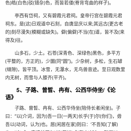
色)皓(白色)驳(错杂)色，而皆若偻(脊背弯曲的样子)。
亭西有岱祠，又有碧霞元君祠。皇帝行宫在碧霞元君
祠东。是(这)日观道中石刻，自唐显庆以来;其远古(更古老
的)刻尽漫失(模糊或缺失)。僻(偏僻)不当(在)道，皆不及(来
得及)往。
山多石，少土。石苍(深青色、深绿色)黑色，多平方
(平整的，方正的)，少圜(同“圆”)。少杂树，多松，生石罅
(缝隙)，皆平顶。冰雪，无瀑水，无鸟兽音迹。至日观数里
内无树，而雪与人膝齐(平齐)。
5、子路、曾皙、冉有、公西华侍坐/《论
语》
子路、曾皙、冉有、公西华侍坐(陪侍长者闲坐)。子
曰：“以(介词，因为)吾一日(一两天)长乎(于)尔(你们)，毋
吾以(动词，认为)也。居(闲居在家)则曰：‘不吾知(了解)