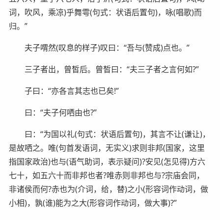
词，吹风，乘凉)乎舞雩(句式：状语后置句)，咏(唱歌)而
归。”
夫子喟然(叹息的样子)叹曰：“吾与(赞成)点也。”
三子者出，曾皙后。曾皙曰：“夫三子者之言何如?”
子曰：“亦各言其志也已矣!”
曰：“夫子何哂由也?”
曰：“为国以礼(句式：状语后置句)，其言不让(谦让)，
是故哂之。唯(句首发语词，无实义)求则非邦(国家，这里
指国家政治)也与(语气助词，表示疑问)?安见(怎见得)方六
七十，如五六十而非邦也者?唯赤则非邦也与?宗庙会同，
非诸侯而何?赤也为(介词，给，替)之小(形容词作动词，做
小相)，孰(谁)能为之大(形容词作动词，做大事)?”