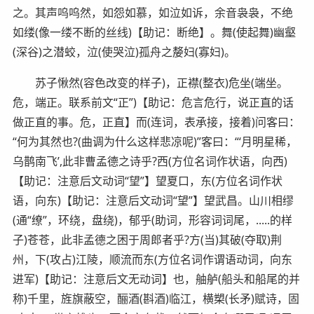
之。其声呜呜然，如怨如慕，如泣如诉，余音袅袅，不绝
如缕(像一缕不断的丝线)【助记：断绝】。舞(使起舞)幽壑
(深谷)之潜蛟，泣(使哭泣)孤舟之嫠妇(寡妇)。
苏子愀然(容色改变的样子)，正襟(整衣)危坐(端坐。
危，端正。联系前文“正”)【助记：危言危行，说正直的话
做正直的事。危，正直】而(连词，表承接，接着)问客曰：
“何为其然也?(曲调为什么这样悲凉呢)”客曰：“‘月明星稀，
乌鹊南飞’,此非曹孟德之诗乎?西(方位名词作状语，向西)
【助记：注意后文动词“望”】望夏口，东(方位名词作状
语，向东)【助记：注意后文动词“望”】望武昌。山川相缪
(通“缭”，环绕，盘绕)，郁乎(助词，形容词词尾，.....的样
子)苍苍，此非孟德之困于周郎者乎?方(当)其破(夺取)荆
州，下(攻占)江陵，顺流而东(方位名词作谓语动词，向东
进军)【助记：注意后文无动词】也，舳舻(船头和船尾的并
称)千里，旌旗蔽空，酾酒(斟酒)临江，横槊(长矛)赋诗，固