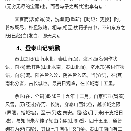
(无穷无尽的宝藏)也，而吾与子之所共适(享有)。”
客喜而(表修饰)笑，洗盏更(重新)【助记：更换】酌。
肴核既尽，杯盘狼籍。相与(相互)枕藉乎舟中，不知东方之
既(已经)白(发白，即天亮)。
4、登泰山记/姚鼐
泰山之阳(山南水北，泰山南面)，汶水西(名词作状
语，向西)流;其阴(山北水南，泰山北面)，济水东(名词作状
语，向东)流。阳谷皆入汶，阴谷皆入济。当(介词，在)其
南北分者，古长城也。最高日观峰，在长城南十五里。
余以(在，介词 )乾隆三十九年十二月，自京师乘(冒着)
风雪，历(经过)齐河、长清，穿泰山西北谷，越长城之限
(界限，指城墙)，至于(到达)泰安。是(这)月丁未(干支纪日
法)，与知府朱孝纯子颖由南麓(山脚)登。四十五里，道皆
砌石为磴(石阶)，其级七千有(同“又”)余。泰山正南面有三