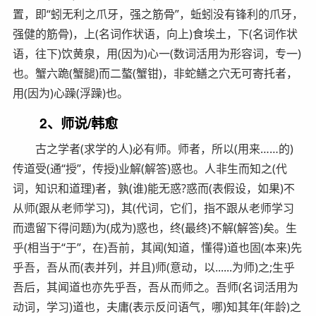
置，即“蚓无利之爪牙，强之筋骨”，蚯蚓没有锋利的爪牙，
强健的筋骨)，上(名词作状语，向上)食埃土，下(名词作状
语，往下)饮黄泉，用(因为)心一(数词活用为形容词，专一)
也。蟹六跪(蟹腿)而二螯(蟹钳)，非蛇鳝之穴无可寄托者，
用(因为)心躁(浮躁)也。
2、师说/韩愈
古之学者(求学的人)必有师。师者，所以(用来……的)
传道受(通“授”，传授)业解(解答)惑也。人非生而知之(代
词，知识和道理)者，孰(谁)能无惑?惑而(表假设，如果)不
从师(跟从老师学习)，其(代词，它们，指不跟从老师学习
而遗留下得问题)为(成为)惑也，终(最终)不解(解答)矣。生
乎(相当于“于”，在)吾前，其闻(知道，懂得)道也固(本来)先
乎吾，吾从而(表并列，并且)师(意动，以......为师)之;生乎
吾后，其闻道也亦先乎吾，吾从而师之。吾师(名词活用为
动词，学习)道也，夫庸(表示反问语气，哪)知其年(年龄)之