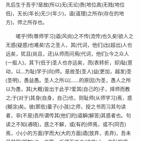
先后生于吾乎?是故(所以)无(无论)贵(地位高)无贱(地位
低)，无长(年长)无少(年少)，道(道理)之所存(存在的地
方)，师之所存也。
嗟乎!师(尊师学习)道(风尚)之不传(流传)也久矣!欲人之
无惑(疑惑)也难矣!古之圣人，其(代词，他们)出(超出)人也
远矣，犹且(尚且，还)从师而问焉(代词，他们);今之众人
(一般人)，其下(低于)圣人也亦远矣，而(表转折，却)耻(意
动，以…为耻)学于(向)师。是故圣(圣人)益(更加，越发)圣
(圣明)，愚益愚。圣人之所以(……的原因)为圣，愚人之所
以为愚，其(大概)皆出于此乎?爱其(自己的)子，择师而教
之;于(对于)其身(自身，自己)也，则耻师(从师学习)焉，惑
(糊涂)矣。彼(那些)童子(小孩)之师，授之书而习其句读
者，非(不是)吾所谓传其(他们的)道解(解答)其惑者也。句
读之不知(通晓)，惑之不解，或(有的)师焉，或不(同否)
焉，小(小的方面)学而大(大的方面)遗(放弃，丢弃)，吾未