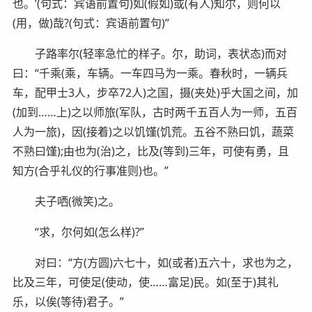
也。’(句式：宾语前置句)如(假如)或(有人)知尔，则何以
(用，做)哉?(句式：宾语前置句)”
子路率尔(轻率急忙的样子。尔，助词，表状态)而对
曰：“千乘(乘，车辆。一车四马为一乘。春秋时，一辆兵
车，配甲士3人，步卒72人)之国，摄(夹处)乎大国之间，加
(加到……上)之以师旅(军队，古时两千五百人为一师，五百
人为一旅)，因(接着)之以饥馑(饥荒。五谷不熟曰饥，蔬菜
不熟曰馑);由也为(治)之，比及(等到)三年，可使有勇，且
知方(合乎礼仪的行事准则)也。”
夫子哂(微笑)之。
“求，尔何如(怎么样)?”
对曰：“方(方圆)六七十，如(或者)五六十，求也为之，
比及三年，可使足(使动，使……富足)民。如(至于)其礼
乐，以俟(等待)君子。”