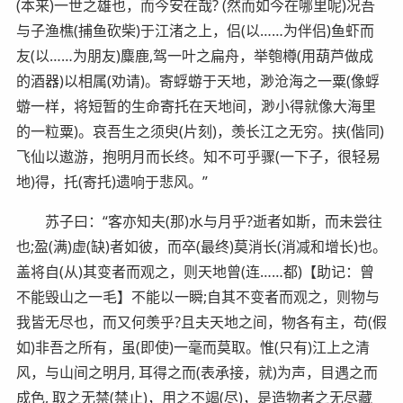
(本来)一世之雄也，而今安在哉? (然而如今在哪里呢)况吾
与子渔樵(捕鱼砍柴)于江渚之上，侣(以……为伴侣)鱼虾而
友(以……为朋友)麋鹿,驾一叶之扁舟，举匏樽(用葫芦做成
的酒器)以相属(劝请)。寄蜉蝣于天地，渺沧海之一粟(像蜉
蝣一样，将短暂的生命寄托在天地间，渺小得就像大海里
的一粒粟)。哀吾生之须臾(片刻)，羡长江之无穷。挟(偕同)
飞仙以遨游，抱明月而长终。知不可乎骤(一下子，很轻易
地)得，托(寄托)遗响于悲风。”
苏子曰：“客亦知夫(那)水与月乎?逝者如斯，而未尝往
也;盈(满)虚(缺)者如彼，而卒(最终)莫消长(消减和增长)也。
盖将自(从)其变者而观之，则天地曾(连……都)【助记：曾
不能毁山之一毛】不能以一瞬;自其不变者而观之，则物与
我皆无尽也，而又何羡乎?且夫天地之间，物各有主，苟(假
如)非吾之所有，虽(即使)一毫而莫取。惟(只有)江上之清
风，与山间之明月, 耳得之而(表承接，就)为声，目遇之而
成色, 取之无禁(禁止)，用之不竭(尽)，是造物者之无尽藏