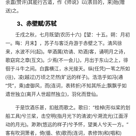
余嘉(赞许)其能行古道，作《师说》以(表目的，来)贻(赠
送)之。
3、赤壁赋/苏轼
壬戌之秋，七月既望(农历十六)【望：十五。朔：月初
一。晦：月末】，苏子与客泛舟游于赤壁之下。清风徐
来，水波不兴(起)。举酒属(劝请、劝酒)客，诵明月之诗，
歌窈窕之章(互文)。少焉(不一会儿)，月出于东山之上，徘
徊于斗牛之间。白露横江，水光接天。纵(任凭)一苇之所如
(往)，凌(越过)万顷之茫然(旷远的样子)。浩浩乎如冯(通
“凭”，乘)虚御风，而(连词，表转折)不知其所止;飘飘乎如
遗世独立(离开人世超然独立)，羽化而登仙。
于是饮酒乐甚，扣舷而歌之。歌曰：“桂棹(形似桨的划
船工具)兮兰桨，击空明(指月光下的清波)兮溯流光(江面浮
动的月光)。渺渺(悠远的样子)兮予怀，望美人兮天一方。”
客有吹洞箫者，倚(循、依)歌而(连词，表修饰)和(唱和)