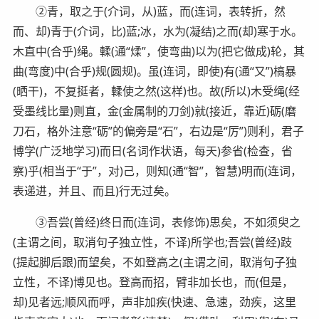
②青，取之于(介词，从)蓝，而(连词，表转折，然
而、却)青于(介词，比)蓝;冰，水为(凝结)之而(却)寒于水。
木直中(合乎)绳。輮(通“煣”，使弯曲)以为(把它做成)轮，其
曲(弯度)中(合乎)规(圆规)。虽(连词，即使)有(通“又”)槁暴
(晒干)，不复挺者，輮使之然(这样)也。故(所以)木受绳(经
受墨线比量)则直，金(金属制的刀剑)就(接近，靠近)砺(磨
刀石，格外注意“砺”的偏旁是“石”，右边是“厉”)则利，君子
博学(广泛地学习)而日(名词作状语，每天)参省(检查，省
察)乎(相当于“于”，对)己，则知(通“智”，智慧)明而(连词，
表递进，并且、而且)行无过矣。
③吾尝(曾经)终日而(连词，表修饰)思矣，不如须臾之
(主谓之间，取消句子独立性，不译)所学也;吾尝(曾经)跂
(提起脚后跟)而望矣，不如登高之(主谓之间，取消句子独
立性，不译)博见也。登高而招，臂非加长也，而(但是，
却)见者远;顺风而呼，声非加疾(快速、急速，劲疾，这里