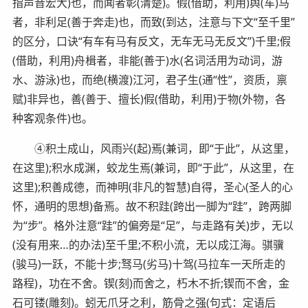
指声音宏大)也，而闻者彰(清楚)。假(借助，利用)舆(车)马
者，非利足(善于奔走)也，而致(到达，注意与下文“至千里”
的区分，口诀“有车有马有反文，无车无马无反文”)千里;假
(借助，利用)舟楫者，非能(善于)水(名词活用为动词，游
水、游泳)也，而绝(横渡)江河，君子生(通“性”，资质，禀
赋)非异也，善(善于、擅长)假(借助，利用)于物(外物，各
种客观条件)也。
④积土成山，风雨兴(起)焉(兼词，即“于此”，从这里，
在这里);积水成渊，蛟龙生焉(兼词，即“于此”，从这里，在
这里);积善成德，而神明(非凡的智慧)自得，圣心(圣人的心
怀，通明的思想)备焉。故不积跬(跨出一脚为“跬”，跨两脚
为“步”。格外注意“跬”的偏旁是“足”，与走路有关)步，无以
(没有用来…的办法)至千里;不积小流，无以成江海。骐骥
(骏马)一跃，不能十步;驽马(劣马)十驾(马拉车一天所走的
路程)，功在不舍。锲(刻)而舍之，朽木不折;锲而不舍，金
石可镂(雕刻)。蚓无爪牙之利，筋骨之强(句式：定语后