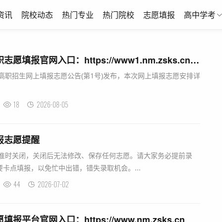
资讯
院校动态
热门专业
热门院校
志愿填报
高中学考
2026内蒙古五年制高职志愿填报官网入口：https://www1.nm.zsks.cn/gzzy/
制高职招生网上填报志愿公告(第1号)发布，本次网上填报志愿安排详
18
2026-08-05
报志愿提醒
报系统准时关闭，关闭后无法修改、保存任何志愿。请大家务必提前录
卡点填报，以免忙中出错，错失录取机会。...
44
2026-07-02
报平台官网入口：https://www.nm.zsks.cn