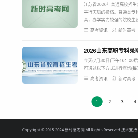
江苏省2026年普通高校招
平行志愿的投档。普通类专
高，办学实力较强的院校生源充
高考资讯
新时高考
2026山东高职专科录取结
今天(7月30日)下午16：
可通过以下方式进行查询(每天7：
高考资讯
新时高考
1
2
3
4
Copyright © 2015-2024 新时高考网 All Rights Reserved 技术支