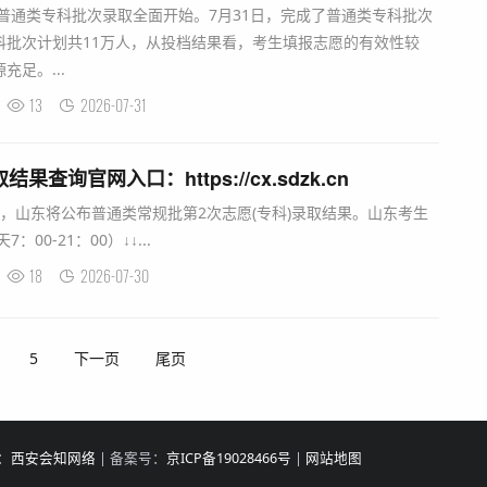
生普通类专科批次录取全面开始。7月31日，完成了普通类专科批次
科批次计划共11万人，从投档结果看，考生填报志愿的有效性较
足。...
13
2026-07-31
果查询官网入口：https://cx.sdzk.cn
00后，山东将公布普通类常规批第2次志愿(专科)录取结果。山东考生
00-21：00）↓↓...
18
2026-07-30
5
下一页
尾页
持：
西安会知网络
| 备案号：
京ICP备19028466号
|
网站地图