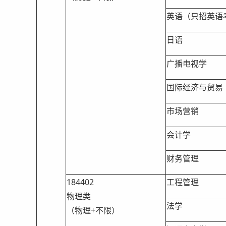
英语（只招英语
日语
广播电视学
国际经济与贸易
市场营销
会计学
财务管理
184402
工程管理
物理类
法学
（物理+不限）