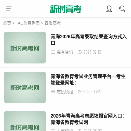
首页
> TAG信息列表 > 青海高考
青海2026年高考录取结果查询方式入
口
2026-07-13
高考资讯
青海省教育考试业务管理平台—考生
端登录网址：
https://www.qhjyks.com
2026-06-27
志愿填报
2026年青海高考志愿填报官网入口：
青海省教育考试网
2026-06-27