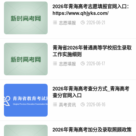
2026年青海高考志愿填报官网入口：
https://www.qhjyks.com/
2026-06-21
志愿填报
青海省2026年普通高等学校招生录取
工作实施细则
2026-06-17
志愿填报
2026年青海高考查分方式_青海高考
查分官网入口
2026-06-16
高考资讯
2026年青海高考加分及录取照顾政策