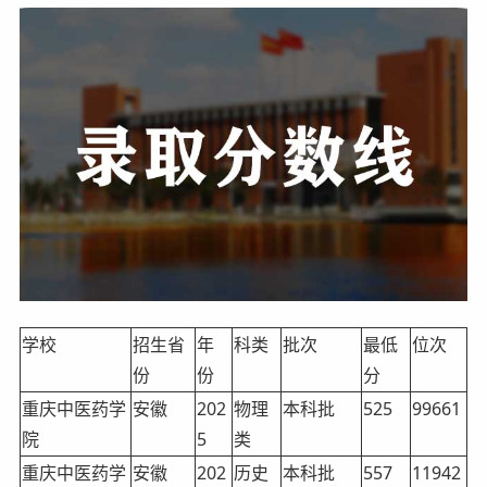
学校
招生省
年
科类
批次
最低
位次
份
份
分
重庆中医药学
安徽
202
物理
本科批
525
99661
院
5
类
重庆中医药学
安徽
202
历史
本科批
557
11942