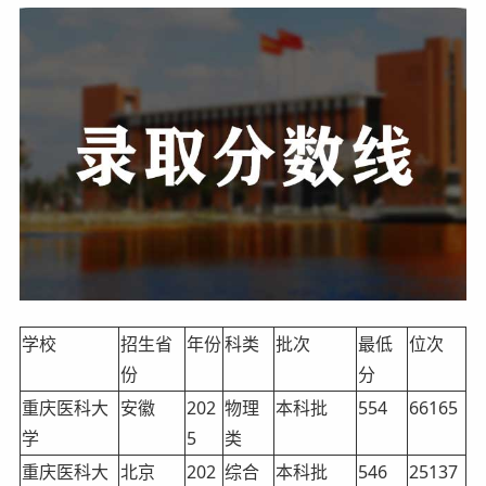
学校
招生省
年份
科类
批次
最低
位次
份
分
重庆医科大
安徽
202
物理
本科批
554
66165
学
5
类
重庆医科大
北京
202
综合
本科批
546
25137