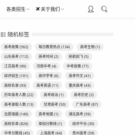
各类招生
关于我们
随机标签
高考政策
(562)
每日教育热点
(134)
高考生物
(1)
山东高考
(112)
高考时间
(2)
民航招飞
(5)
江苏高考
(90)
河南中考
(4)
中考政策
(77)
综评招生
(101)
高中学考
(6)
高考作文
(41)
高校名录
(93)
高考英语
(11)
重庆高考
(43)
历年高考人数
(22)
高考政治
(1)
高考历史
(2)
高考录取人数
(13)
甘肃高考
(50)
广东高考
(87)
志愿填报
(140)
高考地理
(1)
湖北高考
(59)
高校名单
(826)
单招分数线
(1)
综评平台
(30)
中考分数线
(45)
上海高考
(64)
贵州高考
(59)