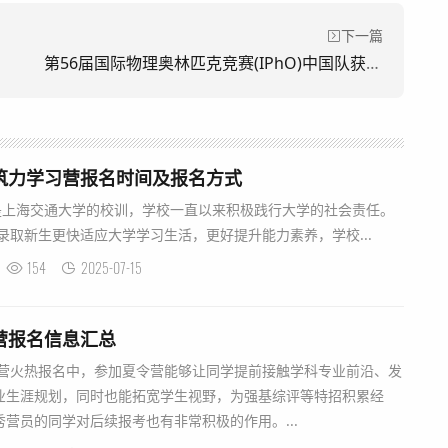
下一篇
第56届国际物理奥林匹克竞赛(IPhO)中国队‌获奖名单
年筑力学习营报名时间及报名方式
上海交通大学的校训，学校一直以来积极践行大学的社会责任。
划录取新生更快适应大学学习生活，更好提升能力素养，学校...
154
2025-07-15
令营报名信息汇总
令营火热报名中，参加夏令营能够让同学提前接触学科专业前沿、发
业生涯规划，同时也能拓宽学生视野，为强基综评等特招积累经
营员的同学对后续报考也有非常积极的作用。...