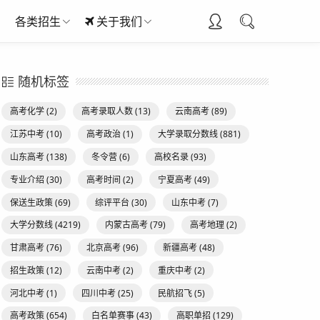
各类招生
关于我们
随机标签
高考化学
(2)
高考录取人数
(13)
云南高考
(89)
江苏中考
(10)
高考政治
(1)
大学录取分数线
(881)
山东高考
(138)
冬令营
(6)
高校名录
(93)
专业介绍
(30)
高考时间
(2)
宁夏高考
(49)
保送生政策
(69)
综评平台
(30)
山东中考
(7)
大学分数线
(4219)
内蒙古高考
(79)
高考地理
(2)
甘肃高考
(76)
北京高考
(96)
新疆高考
(48)
招生政策
(12)
云南中考
(2)
重庆中考
(2)
河北中考
(1)
四川中考
(25)
民航招飞
(5)
高考政策
(654)
白名单赛事
(43)
高职单招
(129)