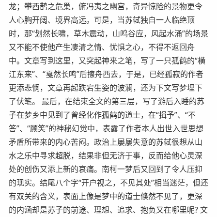
龙；攀西鹊之危巢，俯冯夷之幽宫，奇异惊险的景物更令
人心胸开阔、境界高远。可是，当苏轼独自一人临绝顶
时，那“划然长啸，草木震动，山鸣谷应，风起水涌”的场景
又不能不使他产生凄清之情、忧惧之心，不得不返回舟
中。文章写到这里，又突起神来之笔，写了一只孤鹤的“横
江东来”、“戛然长鸣”后擦舟西去，于是，已经孤寂的作者
更添悲悯，文章再起跌宕生姿的波澜，还为下文写梦埋下
了伏笔。 最后，在结束全文的第三层，写了游后入睡的苏
子在梦乡中见到了曾经化作孤鹤的道士，在“揖予”、“不
答”、“顾笑”的神秘幻觉中，表露了作者本人出世入世思想
矛盾所带来的内心苦闷。政治上屡屡失意的苏轼很想从山
水之乐中寻求超脱，结果非但无济于事，反而给他心灵深
处的创伤又添上新的哀痛。南柯一梦后又回到了令人压抑
的现实。结尾八个字“开户视之，不见其处”相当迷茫，但还
有双关的含义，表面上像是梦中的道士倏然不见了，更深
的内涵却是苏子的前途、理想、追求、抱负又在哪里呢? 文