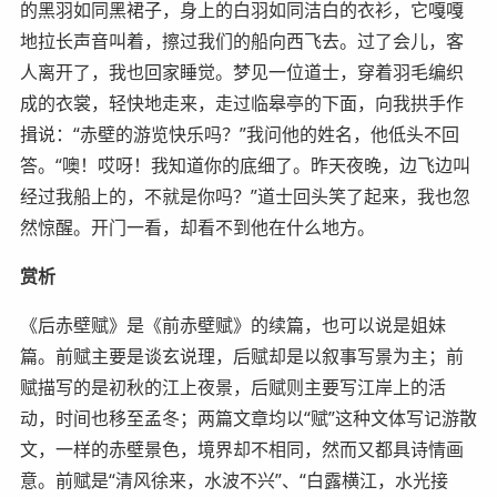
的黑羽如同黑裙子，身上的白羽如同洁白的衣衫，它嘎嘎
地拉长声音叫着，擦过我们的船向西飞去。过了会儿，客
人离开了，我也回家睡觉。梦见一位道士，穿着羽毛编织
成的衣裳，轻快地走来，走过临皋亭的下面，向我拱手作
揖说：“赤壁的游览快乐吗？”我问他的姓名，他低头不回
答。“噢！哎呀！我知道你的底细了。昨天夜晚，边飞边叫
经过我船上的，不就是你吗？”道士回头笑了起来，我也忽
然惊醒。开门一看，却看不到他在什么地方。
赏析
《后赤壁赋》是《前赤壁赋》的续篇，也可以说是姐妹
篇。前赋主要是谈玄说理，后赋却是以叙事写景为主；前
赋描写的是初秋的江上夜景，后赋则主要写江岸上的活
动，时间也移至孟冬；两篇文章均以“赋”这种文体写记游散
文，一样的赤壁景色，境界却不相同，然而又都具诗情画
意。前赋是“清风徐来，水波不兴”、“白露横江，水光接