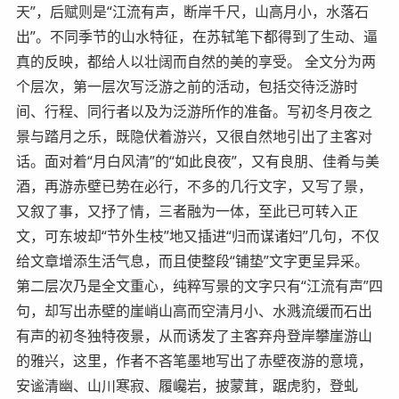
天”，后赋则是“江流有声，断岸千尺，山高月小，水落石
出”。不同季节的山水特征，在苏轼笔下都得到了生动、逼
真的反映，都给人以壮阔而自然的美的享受。 全文分为两
个层次，第一层次写泛游之前的活动，包括交待泛游时
间、行程、同行者以及为泛游所作的准备。写初冬月夜之
景与踏月之乐，既隐伏着游兴，又很自然地引出了主客对
话。面对着“月白风清”的“如此良夜”，又有良朋、佳肴与美
酒，再游赤壁已势在必行，不多的几行文字，又写了景，
又叙了事，又抒了情，三者融为一体，至此已可转入正
文，可东坡却“节外生枝”地又插进“归而谋诸妇”几句，不仅
给文章增添生活气息，而且使整段“铺垫”文字更呈异采。
第二层次乃是全文重心，纯粹写景的文字只有“江流有声”四
句，却写出赤壁的崖峭山高而空清月小、水溅流缓而石出
有声的初冬独特夜景，从而诱发了主客弃舟登岸攀崖游山
的雅兴，这里，作者不吝笔墨地写出了赤壁夜游的意境，
安谧清幽、山川寒寂、履巉岩，披蒙茸，踞虎豹，登虬