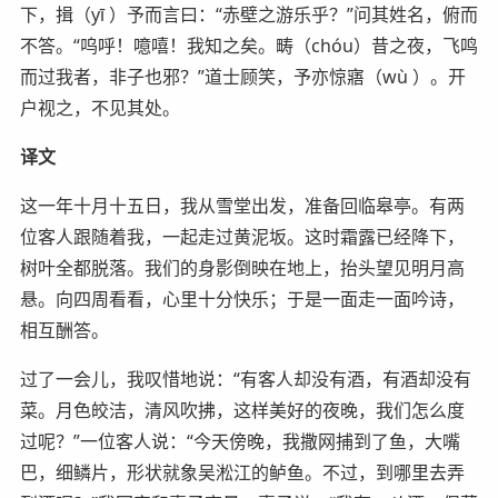
下，揖（yī ）予而言曰：“赤壁之游乐乎？”问其姓名，俯而
不答。“呜呼！噫嘻！我知之矣。畴（chóu）昔之夜，飞鸣
而过我者，非子也邪？”道士顾笑，予亦惊寤（wù ）。开
户视之，不见其处。
译文
这一年十月十五日，我从雪堂出发，准备回临皋亭。有两
位客人跟随着我，一起走过黄泥坂。这时霜露已经降下，
树叶全都脱落。我们的身影倒映在地上，抬头望见明月高
悬。向四周看看，心里十分快乐；于是一面走一面吟诗，
相互酬答。
过了一会儿，我叹惜地说：“有客人却没有酒，有酒却没有
菜。月色皎洁，清风吹拂，这样美好的夜晚，我们怎么度
过呢？”一位客人说：“今天傍晚，我撒网捕到了鱼，大嘴
巴，细鳞片，形状就象吴淞江的鲈鱼。不过，到哪里去弄