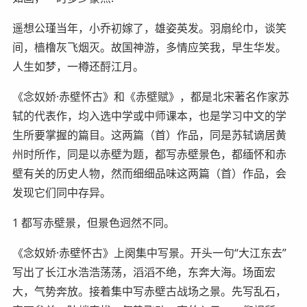
遥想公瑾当年，小乔初嫁了，雄姿英发。羽扇纶巾，谈笑
间，樯橹灰飞烟灭。故国神游，多情应笑我，早生华发。
人生如梦，一樽还酹江月。
《念奴娇·赤壁怀古》和《赤壁赋》，都是北宋著名作家苏
轼的代表作，均入选中学或中师课本，也是学习中文的学
生所要掌握的篇目。这两篇（首）作品，同是苏轼谪居黄
州时所作，同是以赤壁为题，都写赤壁景色，都缅怀和赤
壁有关的历史人物，然而细细品味这两篇（首）作品，会
发现它们同中存异。
1 都写赤壁景，但景色迥然不同。
《念奴娇·赤壁怀古》上阕集中写景。开头一句“大江东去”
写出了长江水浩浩荡荡，滔滔不绝，东奔大海。场面宏
大，气势奔放。接着集中写赤壁古战场之景。先写乱石，