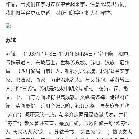
作品，若我们在学习过程中合起来学，注意比较其异同，
我们将学得更深更透，对我们的学习将大有裨益。
苏轼
苏轼，（1037年1月8日-1101年8月24日）字子瞻、和仲，
号铁冠道人、东坡居士，世称苏东坡、苏仙，汉族，眉州
眉山（四川省眉山市）人，祖籍河北栾城，北宋著名文学
家、书法家、画家，历史治水名人。与父苏洵、弟苏辙三
人并称“三苏”。苏轼是北宋中期文坛领袖，在诗、词、散
文、书、画等方面取得很高成就。文纵横恣肆；诗题材广
阔，清新豪健，善用夸张比喻，独具风格，与黄庭坚并称
“苏黄”；词开豪放一派，与辛弃疾同是豪放派代表，并称
“苏辛”；散文著述宏富，豪放自如，与欧阳修并称“欧苏”，
为“唐宋八大家”之一。苏轼善书，“宋四家”之一；擅长文人