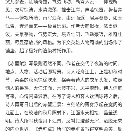
突兀参差，陡峭奇拔，气势飞动，高耸入云——仰视所
见；次写惊涛，水势激荡，撞击江岸，声若惊雷，势若奔
马——俯视所睹；再写浪花，由远而近，层层叠叠，如玉
似雪，奔涌而来——极目远眺。作者大笔似椽，浓墨似
泼，关景摹物，气势宏大，境界壮阔，飞动豪迈，雄奇壮
丽，尽显豪放派的风格。为下文英雄人物周瑜的出场作了
铺垫，起了极好的渲染衬托作用。
《赤壁赋》写景则迥然不同。作者在交代了夜游的时间、
地点、人物、活动后即写景。诗人泛舟江上，正是初秋时
节，柔柔的秋风徐徐吹来，摆弄着诗人的衣角头发，吹走
恼人的暑热，大江江面，水波不兴，风平浪静。诗人信笔
写来，心情闲适潇洒。在写了诗人和客人饮酒咏诗之后，
诗人再写日出后的赤壁江景：白茫茫的薄雾浮起在宽阔的
江面上，在皎洁的秋月照射下，江面水天相接，晶莹透
明。诗人所写秋夜月下江景，反衬其澄澈无滓、洒脱无求
的内心世界，《赤壁赋》所写的赤壁景写得空明柔美，反