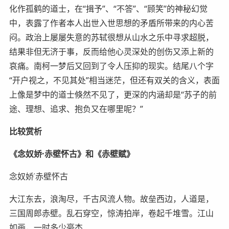
化作孤鹤的道士，在“揖予”、“不答”、“顾笑”的神秘幻觉
中，表露了作者本人出世入世思想的矛盾所带来的内心苦
闷。政治上屡屡失意的苏轼很想从山水之乐中寻求超脱，
结果非但无济于事，反而给他心灵深处的创伤又添上新的
哀痛。南柯一梦后又回到了令人压抑的现实。结尾八个字
“开户视之，不见其处”相当迷茫，但还有双关的含义，表面
上像是梦中的道士倏然不见了，更深的内涵却是“苏子的前
途、理想、追求、抱负又在哪里呢？”
比较赏析
《念奴娇·赤壁怀古》和《赤壁赋》
念奴娇˙赤壁怀古
大江东去，浪淘尽，千古风流人物。故垒西边，人道是，
三国周郎赤壁。乱石穿空，惊涛拍岸，卷起千堆雪。江山
如画，一时多少豪杰.