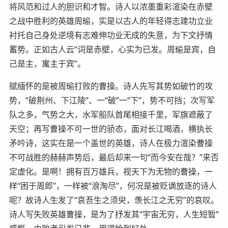
将风范和过人的胆识和才智。诗人以浓墨重彩渲染在赤壁
之战中胜利的英雄周瑜，实是以古人的年轻得志建功立业
衬托自己身处逆境有志难伸功业无成的失意，为下文抒情
蓄势。正如古人云“词是赤壁，心实为已发。周瑜是宾，自
己是主，寓主于宾”。
赋缅怀的是被周瑜打败的曹操。诗人先写其势如破竹的攻
势，“破荆州、下江陵”、一“破”一“下”，势不可挡；次写军
队之多，气势之大，水军船队首尾相接千里，军旗遮蔽了
天空；再写曹操不可一世的骄态，面对长江喝酒，横执长
矛吟诗，这实在是一个盖世的英雄，诗人在极力渲染曹操
不可战胜的赫赫声势后，最后却来一句“而今安在哉？”来否
定虚化。是啊！拥有百万雄兵，视天下为无物的曹操，一
样“困于周郎”，一样被“浪淘尽”，何况是被贬谪放逐的诗人
呢？故诗人生发了“哀吾生之须臾，羡长江之无穷”的哀叹。
诗人写失败英雄曹操，是为了抒发其“宇宙无穷，人生短暂”