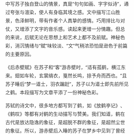
中写苏子独自登山的情景，真是“句句如画、字字似诗”，通
过夸张与渲染，使人有身临其境之感。文中描写江山胜
景，色泽鲜明，带有作者个人真挚的感情。巧用排比与对
仗，又增添了文字的音乐感。读起来更增一分情趣。但总
的来说，后赋无论在思想上和艺术上都不及前赋。神秘色
彩，消沉情绪与“赋”味较淡、“文”气稍浓恐怕是逊色于前篇
的主要原因。
《后赤壁赋》在苏子和“客”游赤壁时，“适有孤鹤，横江东
来。翅如车轮，玄裳缟衣，戛然长鸣，掠予舟而西也。”且
苏子睡后“梦一道士，羽衣蹁跹”，苏子以为道士即先前所见
之鹤。本段描写为文章平添了一份神秘色彩。
苏轼的诗文中，很多地方都写到了鹤，如《放鹤亭记》、
《鹤叹》等都有对鹤的生动描写与赞美。我们知道，鹤在
古代是放达隐逸的象征，是超脱不群的象征，是超然尘世
的象征。所以，游赤壁后入睡的苏子在梦乡中见到了曾经