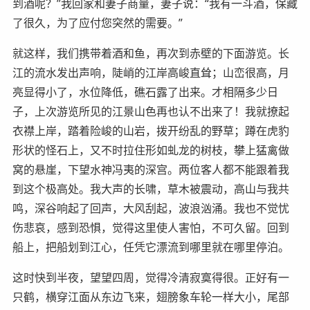
到酒呢？”我回家和妻子商量，妻子说：“我有一斗酒，保藏
了很久，为了应付您突然的需要。”
就这样，我们携带着酒和鱼，再次到赤壁的下面游览。长
江的流水发出声响，陡峭的江岸高峻直耸；山峦很高，月
亮显得小了，水位降低，礁石露了出来。才相隔多少日
子，上次游览所见的江景山色再也认不出来了！我就撩起
衣襟上岸，踏着险峻的山岩，拨开纷乱的野草；蹲在虎豹
形状的怪石上，又不时拉住形如虬龙的树枝，攀上猛禽做
窝的悬崖，下望水神冯夷的深宫。两位客人都不能跟着我
到这个极高处。我大声的长啸，草木被震动，高山与我共
鸣，深谷响起了回声，大风刮起，波浪汹涌。我也不觉忧
伤悲哀，感到恐惧，觉得这里使人害怕，不可久留。回到
船上，把船划到江心，任凭它漂流到哪里就在哪里停泊。
这时快到半夜，望望四周，觉得冷清寂寞得很。正好有一
只鹤，横穿江面从东边飞来，翅膀象车轮一样大小，尾部