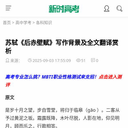
首页
>
高中学考
>
各科知识
苏轼《后赤壁赋》写作背景及全文翻译赏
析
来源：
2025-09-03 17:55:09
51
0
高考专业怎么挑？MBTI职业性格测试来支招！
点击进入测
评
原文
是岁十月之望，步自雪堂，将归于临皋（gāo ）。二客从
予过黄泥之坂。霜露既降，木叶尽脱，人影在地，仰见明
月，顾而乐之，行歌相答。