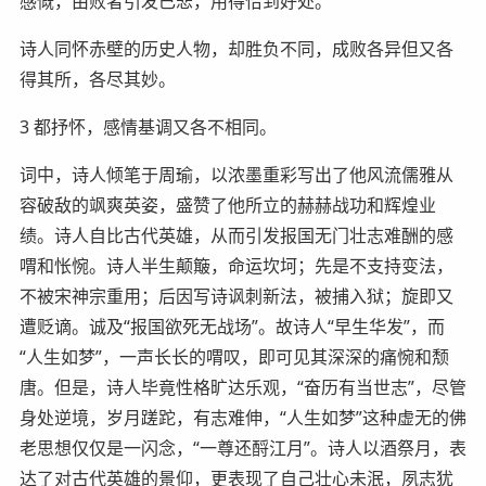
感慨，由败者引发已悲，用得恰到好处。
诗人同怀赤壁的历史人物，却胜负不同，成败各异但又各
得其所，各尽其妙。
3 都抒怀，感情基调又各不相同。
词中，诗人倾笔于周瑜，以浓墨重彩写出了他风流儒雅从
容破敌的飒爽英姿，盛赞了他所立的赫赫战功和辉煌业
绩。诗人自比古代英雄，从而引发报国无门壮志难酬的感
喟和怅惋。诗人半生颠簸，命运坎坷；先是不支持变法，
不被宋神宗重用；后因写诗讽刺新法，被捕入狱；旋即又
遭贬谪。诚及“报国欲死无战场”。故诗人“早生华发”，而
“人生如梦”，一声长长的喟叹，即可见其深深的痛惋和颓
唐。但是，诗人毕竟性格旷达乐观，“奋历有当世志”，尽管
身处逆境，岁月蹉跎，有志难伸，“人生如梦”这种虚无的佛
老思想仅仅是一闪念，“一尊还酹江月”。诗人以酒祭月，表
达了对古代英雄的景仰，更表现了自己壮心未泯，夙志犹