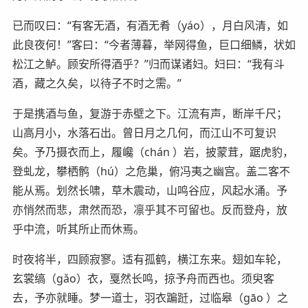
已而叹曰：“有客无酒，有酒无肴（yáo），月白风清，如
此良夜何！”客曰：“今者薄暮，举网得鱼，巨口细鳞，状如
松江之鲈。顾安所得酒乎？”归而谋诸妇。妇曰：“我有斗
酒，藏之久矣，以待子不时之需。”
于是携酒与鱼，复游于赤壁之下。江流有声，断岸千尺；
山高月小，水落石出。曾日月之几何，而江山不可复识
矣。予乃摄衣而上，履巉（chán ）岩，披蒙茸，踞虎豹，
登虬龙，攀栖鹘（hú）之危巢，俯冯夷之幽宫。盖二客不
能从焉。划然长啸，草木震动，山鸣谷应，风起水涌。予
亦悄然而悲，肃然而恐，凛乎其不可留也。反而登舟，放
乎中流，听其所止而休焉。
时夜将半，四顾寂寥。适有孤鹤，横江东来。翅如车轮，
玄裳缟（gǎo）衣，戛然长鸣，掠予舟而西也。须臾客
去，予亦就睡。梦一道士，羽衣蹁跹，过临皋（gāo ）之