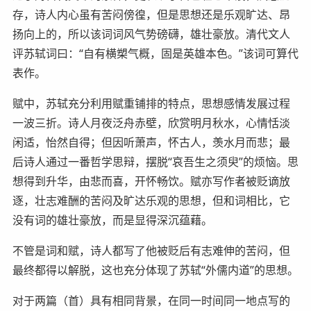
存，诗人内心虽有苦闷傍徨，但是思想还是乐观旷达、昂
扬向上的，所以该词词风气势磅礴，雄壮豪放。清代文人
评苏轼词曰：“自有横槊气概，固是英雄本色。”该词可算代
表作。
赋中，苏轼充分利用赋重铺排的特点，思想感情发展过程
一波三折。诗人月夜泛舟赤壁，欣赏明月秋水，心情恬淡
闲适，怡然自得；但因听萧声，怀古人，羡水月而悲；最
后诗人通过一番哲学思辩，摆脱“哀吾生之须臾”的烦恼。思
想得到升华，由悲而喜，开怀畅饮。赋亦写作者被贬谪放
逐，壮志难酬的苦闷及旷达乐观的思想，但和词相比，它
没有词的雄壮豪放，而是显得深沉蕴藉。
不管是词和赋，诗人都写了他被贬后有志难伸的苦闷，但
最终都得以解脱，这也充分体现了苏轼“外儒内道”的思想。
对于两篇（首）具有相同背景，在同一时间同一地点写的