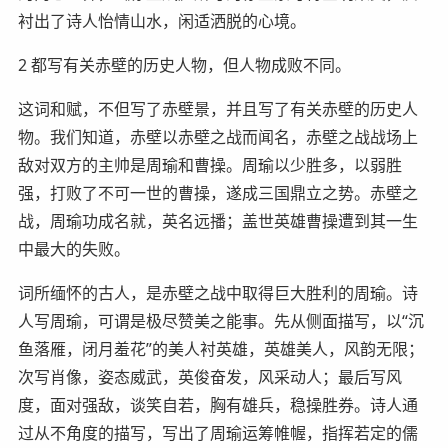
衬出了诗人怡情山水，闲适洒脱的心境。
2 都写有关赤壁的历史人物，但人物成败不同。
这词和赋，不但写了赤壁景，并且写了有关赤壁的历史人
物。我们知道，赤壁以赤壁之战而闻名，赤壁之战战场上
敌对双方的主帅是周瑜和曹操。周瑜以少胜多，以弱胜
强，打败了不可一世的曹操，遂成三国鼎立之势。赤壁之
战，周瑜功成名就，英名远播；盖世英雄曹操遭到其一生
中最大的失败。
词所缅怀的古人，是赤壁之战中取得巨大胜利的周瑜。诗
人写周瑜，可谓是极尽赞美之能事。先从侧面描写，以“沉
鱼落雁，闭月羞花”的美人衬英雄，英雄美人，风韵无限；
次写肖像，姿态威武，英俊奋发，风采动人；最后写风
度，面对强敌，谈笑自若，胸有雄兵，稳操胜券。诗人通
过从不角度的描写，写出了周瑜运筹帷幄，指挥若定的儒