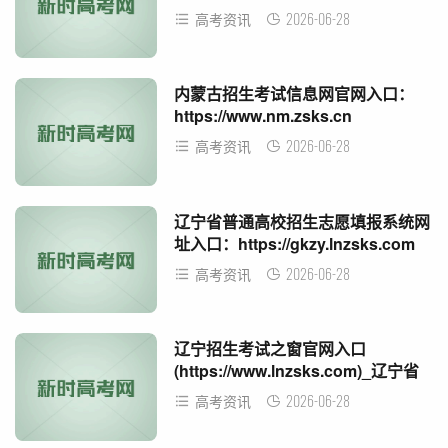
2026-06-28
高考资讯
内蒙古招生考试信息网官网入口：
https://www.nm.zsks.cn
2026-06-28
高考资讯
辽宁省普通高校招生志愿填报系统网
址入口：https://gkzy.lnzsks.com
2026-06-28
高考资讯
辽宁招生考试之窗官网入口
(https://www.lnzsks.com)_辽宁省
招办
2026-06-28
高考资讯