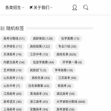
各类招生
关于我们
随机标签
高考分数线
(51)
高职单招
(128)
化学奥赛
(15)
大学排名
(11)
高校政策
(122)
专业介绍
(30)
天津高考
(74)
江苏中考
(10)
高校名单
(826)
内蒙古高考
(54)
信息学奥赛
(44)
开学第一课
(4)
艺术院校
(10)
民航招飞
(5)
学考政策
(18)
山东高考
(112)
高校名录
(93)
江苏高考
(90)
山东中考
(7)
白名单赛事
(43)
新高考
(6)
江西高考
(60)
青海高考
(35)
湖北高考
(59)
高考语文
(36)
浙江高考
(65)
大学录取分数线
(868)
上海高考
(64)
安徽高考
(94)
高考录取
(56)