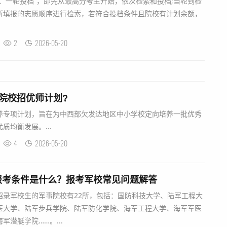
、一轮投档”，即先从最高分考生开始，依次检索和投档;当轮到检
所填报的志愿顺序进行检索，若符合投档条件且院校有计划余额，
2
2026-05-20
院校招优师计划?
养专项计划，旨在为中西部欠发达地区中小学校定向培养一批优秀
质均衡发展。...
4
2026-05-20
报考条件是什么？报考军校常见问题解答
招录军校生的军事院校有22所，包括：国防科技大学、陆军工程大
医大学、陆军步兵学院、陆军防化学院、海军工程大学、海军军医
潜艇学院……。...