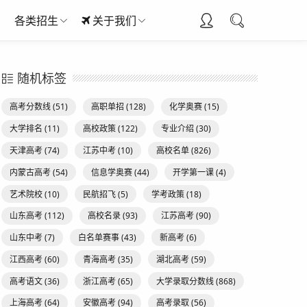
各类招生
关于我们
随机标签
高考分数线
(51)
高职单招
(128)
化学奥赛
(15)
大学排名
(11)
高校政策
(122)
专业介绍
(30)
天津高考
(74)
江苏中考
(10)
高校名单
(826)
内蒙古高考
(54)
信息学奥赛
(44)
开学第一课
(4)
艺术院校
(10)
民航招飞
(5)
学考政策
(18)
山东高考
(112)
高校名录
(93)
江苏高考
(90)
山东中考
(7)
白名单赛事
(43)
新高考
(6)
江西高考
(60)
青海高考
(35)
湖北高考
(59)
高考语文
(36)
浙江高考
(65)
大学录取分数线
(868)
上海高考
(64)
安徽高考
(94)
高考录取
(56)