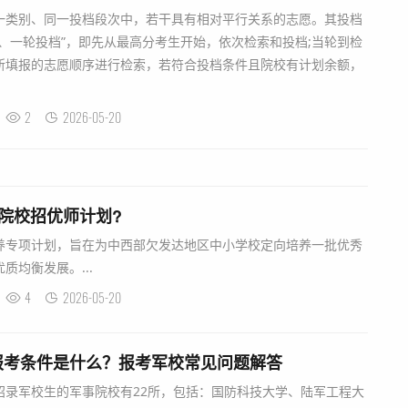
一类别、同一投档段次中，若干具有相对平行关系的志愿。其投档
、一轮投档”，即先从最高分考生开始，依次检索和投档;当轮到检
所填报的志愿顺序进行检索，若符合投档条件且院校有计划余额，
2
2026-05-20
院校招优师计划?
养专项计划，旨在为中西部欠发达地区中小学校定向培养一批优秀
质均衡发展。...
4
2026-05-20
报考条件是什么？报考军校常见问题解答
招录军校生的军事院校有22所，包括：国防科技大学、陆军工程大