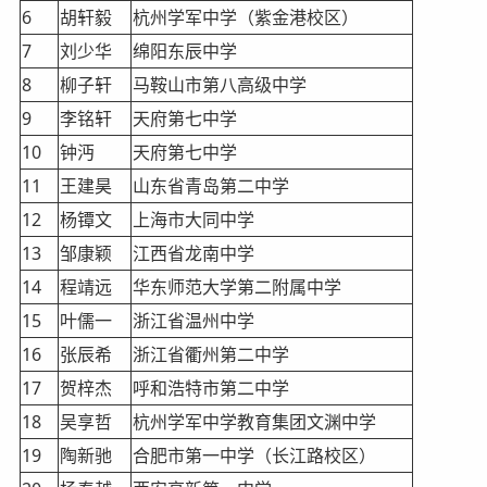
6
胡轩毅
杭州学军中学（紫金港校区）
7
刘少华
绵阳东辰中学
8
柳子轩
马鞍山市第八高级中学
9
李铭轩
天府第七中学
10
钟沔
天府第七中学
11
王建昊
山东省青岛第二中学
12
杨镡文
上海市大同中学
13
邹康颖
江西省龙南中学
14
程靖远
华东师范大学第二附属中学
15
叶儒一
浙江省温州中学
16
张辰希
浙江省衢州第二中学
17
贺梓杰
呼和浩特市第二中学
18
吴享哲
杭州学军中学教育集团文渊中学
19
陶新驰
合肥市第一中学（长江路校区）