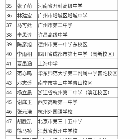
35
张子萌
河南省开封高级中学
36
林建宏
广州市增城区增城中学
37
马可廷
广州市第二中学
38
李思谆
许昌高级中学
39
陈彦旭
德州市第一中学东校区
40
李雨桐
四川省成都市第七中学（高新校区）
41
夏墨涵
上海中学
42
范亦鸣
华东师范大学第二附属中学普陀校区
43
邓志遥
南宁市第三中学青山校区
44
杨立晨
浙江省杭州第二中学（滨江校区）
45
谢庭玉
西安高新第一中学
46
张元浩
杭州外国语学校
47
胡胜凯
北京市第三十五中学
48
徐马祯
江苏省苏州中学校