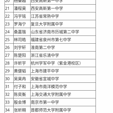
20
杨秦越
西安高新第一中学
21
潘程昊
西安高新第一中学
22
冯宇铭
江苏省常熟中学
23
罗海宁
复旦大学附属中学
24
桑嘉锴
山东省济南市历城第二中学
25
林司皓
福建省泉州市第七中学
26
刘宇轩
淮南第二中学
27
陈楚阳
浙江省乐清中学
28
许昕宇
杭州学军中学（紫金港校区）
29
黄健韬
上海市建平中学
30
吴昊冉
安徽省宣城中学
31
付子和
上海市南洋模范中学
32
陈奕衡
上海交通大学附属中学
33
殷会博
南京市第一中学
34
张昕翱
首都师范大学附属中学