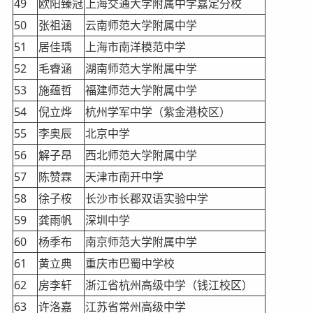
49
欧阳臻冠
上海交通大学附属中学嘉定分校
50
张祖涵
云南师范大学附属中学
51
居佳瑀
上海市南洋模范中学
52
毛睿涵
湖南师范大学附属中学
53
施蕴哲
福建师范大学附属中学
54
倪立烨
杭州学军中学（紫金港校区）
55
李奥辰
北京中学
56
解子昂
西北师范大学附属中学
57
陈赞霖
天津市南开中学
58
徐子桉
长沙市长郡双语实验中学
59
龚雨帆
深圳中学
60
杨季布
南京师范大学附属中学
61
黄立典
重庆市巴蜀中学校
62
房李轩
浙江省杭州高级中学（钱江校区）
63
许洛嘉
江苏省常州高级中学