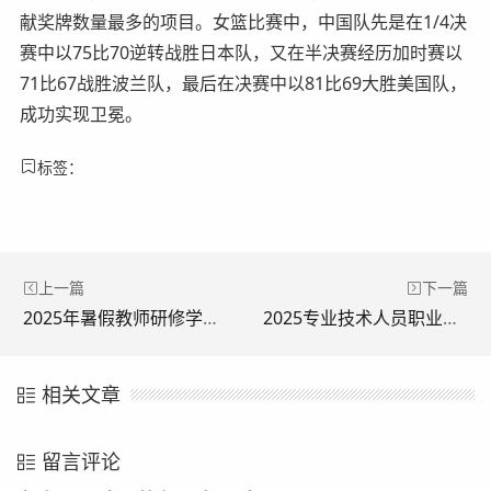
献奖牌数量最多的项目。女篮比赛中，中国队先是在1/4决
赛中以75比70逆转战胜日本队，又在半决赛经历加时赛以
71比67战胜波兰队，最后在决赛中以81比69大胜美国队，
成功实现卫冕。
标签：
上一篇
下一篇
2025年暑假教师研修学习平台登录入口
2025专业技术人员职业资格考试报名+成绩公布时间
相关文章
留言评论