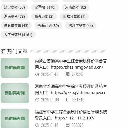
辽宁高考
(57)
空军招飞
(10)
河南高考
(82)
湖南高考
(78)
高考历史
(2)
单招分数线
(1)
白名单赛事
(43)
强基计划
(89)
信息学奥赛
(44)
大学分数线
(4161)
热门文章
内蒙古普通高中学生综合素质评价平台官
网入口：https://zhsz.nmgov.edu.cn/
2025-01-13
727525
河南省普通高中学生综合素质评价系统官
网入口：https://gzzp.jyt.henan.gov.cn
2025-01-09
584346
福建省中学生综合素质评价信息管理系统
登录入口：http://112.111.2.107/
2025-01-16
566075