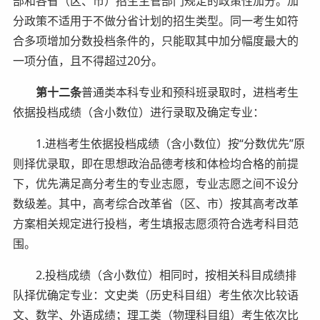
部和各省（区、市）招生主管部门规定的政策性加分。加
分政策不适用于不做分省计划的招生类型。同一考生如符
合多项增加分数投档条件的，只能取其中加分幅度最大的
一项分值，且不得超过20分。
第十二条
普通类本科专业和预科班录取时，进档考生
依据投档成绩（含小数位）进行录取及确定专业：
1.进档考生依据投档成绩（含小数位）按“分数优先”原
则择优录取，即在思想政治品德考核和体检均合格的前提
下，优先满足高分考生的专业志愿，专业志愿之间不设分
数级差。其中，高考综合改革省（区、市）按其高考改革
方案相关规定进行投档，考生填报志愿须符合选考科目范
围。
2.投档成绩（含小数位）相同时，按相关科目成绩排
队择优确定专业：文史类（历史科目组）考生依次比较语
文、数学、外语成绩；理工类（物理科目组）考生依次比