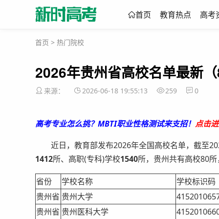
首页
教育热点
高考
首页
>
热门院校
2026年贵州省高校名单最新（
来源：
2026-06-18 19:55:13
259
0
高考专业怎么挑？MBTI职业性格测试来支招！
点击进
近日，教育部发布2026年全国高校名单，截至202
1412
所、高职(专科)学校
1540
所，贵州共有高校80
省份
学校名称
学校标识码
贵州省
贵州大学
415201065
贵州省
贵州医科大学
415201066