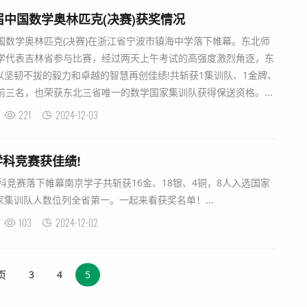
届中国数学奥林匹克(决赛)获奖情况
届中国数学奥林匹克(决赛)在浙江省宁波市镇海中学落下帷幕。东北师
同学代表吉林省参与比赛，经过两天上午考试的高强度激烈角逐，东
坚韧不拔的毅力和卓越的智慧再创佳绩!共斩获1集训队、1金牌、
前三名，也荣获东北三省唯一的数学国家集训队获得保送资格。...
221
2024-12-03
科竞赛获佳绩!
学科竞赛落下帷幕南京学子共斩获16金、18银、4铜，8人入选国家
集训队人数位列全省第一。一起来看获奖名单！...
103
2024-12-02
页
3
4
5