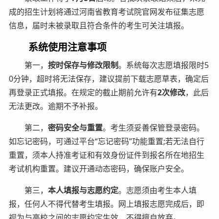
成的招生计划将通过河南省教育考试院官网发布征集志愿
信息，届时未被录取且符合条件的考生可关注填报。
系统使用注意事项
第一，
按时保存与修改限制
。系统每次志愿填报限时5
0分钟，超时将无法保存，建议提前下载志愿草表，确定后
再登录正式填报。在规定的截止期前允许有
2次修改
，此后
无法更改。逾期不予补报。
第二，
密码安全与重置
。考生须妥善保管登录密码。
如忘记密码，可通过平台“忘记密码”功能重置;若无法自行
重置，须本人持准考证和有效身份证件到报名所在地招生
考试机构重置。建议开通动态密码，确保账户安全。
第三，
本人填报与志愿约定
。志愿须由考生本人填
报，任何人不得代替考生填报。网上填报志愿完成后，即
视为与高校之间的志愿约定生效，不得擅自放弃。