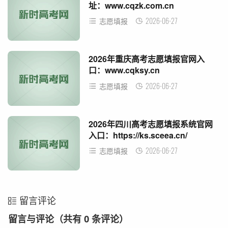
址：www.cqzk.com.cn
2026-06-27
志愿填报
2026年重庆高考志愿填报官网入
口：www.cqksy.cn
2026-06-27
志愿填报
2026年四川高考志愿填报系统官网
入口：https://ks.sceea.cn/
2026-06-27
志愿填报
留言评论
留言与评论（共有
0
条评论）