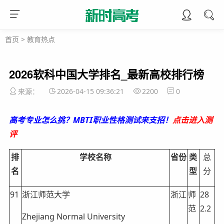
首页
>
教育热点
2026软科中国大学排名_最新高校排行榜
来源：
2026-04-15 09:36:21
2200
0
高考专业怎么挑？MBTI职业性格测试来支招！
点击进入测
评
排
学校名称
省份
类
总
名
型
分
91
浙江师范大学
浙江
师
28
范
2.2
Zhejiang Normal University