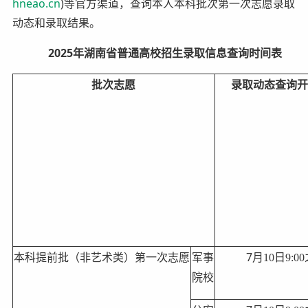
hneao.cn
)等官方渠道，查询本人本科批次第一次志愿录取
动态和录取结果。
2025年湖南省普通高校招生录取信息查询时间表
批次志愿
录取
动态
查询
7
本科提前批（非
艺术类）
第一次志愿
军事
月
10
日
9:00
院校