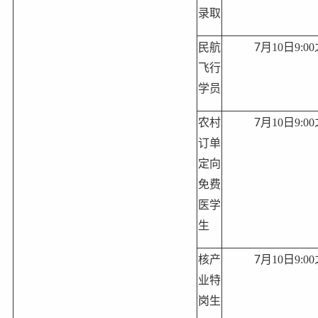
录取
7
民航
月
10
日
9:00
飞行
学员
7
农村
月
10
日
9:00
订单
定向
免费
医学
生
7
核产
月
10
日
9:00
业特
岗生