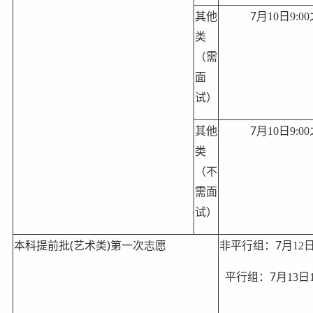
7
其他
月
10
日
9:00
类
（
需
面
试
）
7
其他
月
10
日
9:00
类
（不
需面
试）
(
)
7
本科提前批
艺术
类
第一次志愿
非平行组
：
月
12
7
平行
组：
月
13
日