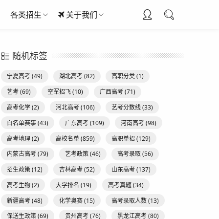
各类招生
关于我们
随机标签
宁夏高考
(49)
湖北高考
(82)
高职分类
(1)
艺考
(69)
空军招飞
(10)
广西高考
(71)
高考化学
(2)
河北高考
(106)
艺考分数线
(33)
白名单赛事
(43)
广东高考
(109)
河南高考
(98)
高考地理
(2)
高校名单
(859)
高职单招
(129)
内蒙古高考
(79)
艺考政策
(46)
高考录取
(56)
招生政策
(12)
吉林高考
(52)
山东高考
(137)
高考生物
(2)
大学排名
(19)
高考真题
(34)
新疆高考
(48)
化学奥赛
(15)
高考录取人数
(13)
保送生政策
(69)
贵州高考
(76)
黑龙江高考
(80)