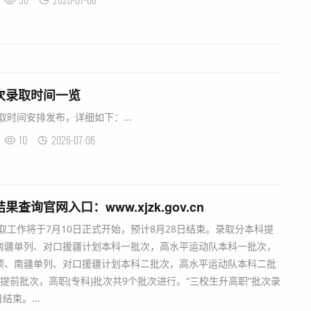
批次录取时间一览
取时间安排发布，详细如下：...
10
2026-07-06
查询官网入口：www.xjzk.gov.cn
录取工作将于7月10日正式开始，预计8月28日结束。录取分本科提
南疆单列、对口援疆计划本科一批次，高水平运动队本科一批次，
项、南疆单列、对口援疆计划本科二批次，高水平运动队本科二批
)提前批次，高职(专科)批次共9个批次进行。“三校生升高职”批次录
结束。...