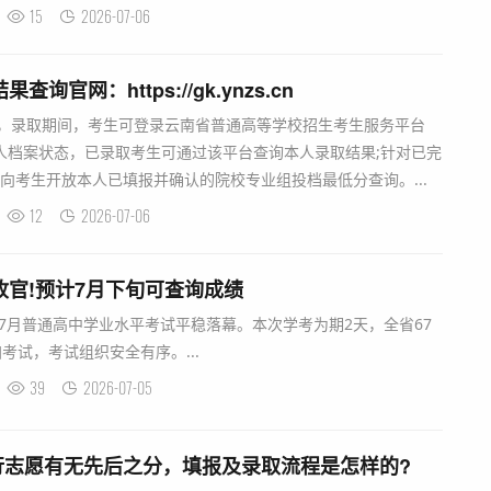
15
2026-07-06
询官网：https://gk.ynzs.cn
中，录取期间，考生可登录云南省普通高等学校招生考生服务平台
.cn)查询本人档案状态，已录取考生可通过该平台查询本人录取结果;针对已完
将向考生开放本人已填报并确认的院校专业组投档最低分查询。...
12
2026-07-06
收官!预计7月下旬可查询成绩
6年7月普通高中学业水平考试平稳落幕。本次学考为期2天，全省67
考试，考试组织安全有序。...
39
2026-07-05
行志愿有无先后之分，填报及录取流程是怎样的?