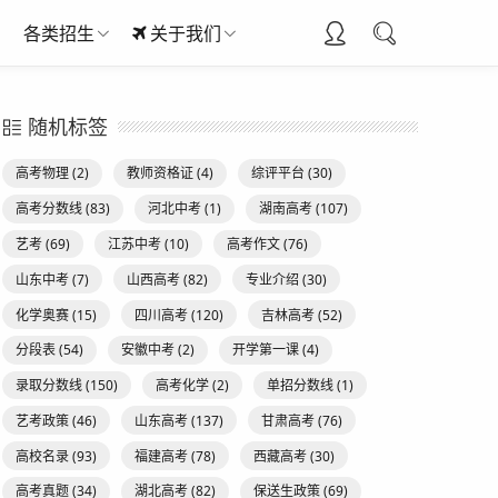
各类招生
关于我们
随机标签
高考物理
(2)
教师资格证
(4)
综评平台
(30)
高考分数线
(83)
河北中考
(1)
湖南高考
(107)
艺考
(69)
江苏中考
(10)
高考作文
(76)
山东中考
(7)
山西高考
(82)
专业介绍
(30)
化学奥赛
(15)
四川高考
(120)
吉林高考
(52)
分段表
(54)
安徽中考
(2)
开学第一课
(4)
录取分数线
(150)
高考化学
(2)
单招分数线
(1)
艺考政策
(46)
山东高考
(137)
甘肃高考
(76)
高校名录
(93)
福建高考
(78)
西藏高考
(30)
高考真题
(34)
湖北高考
(82)
保送生政策
(69)