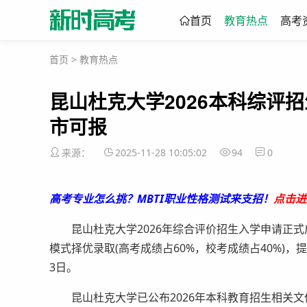
首页
教育热点
高考
首页
>
教育热点
昆山杜克大学2026本科综评招
市可报
来源：
2025-11-28 10:05:02
94
0
高考专业怎么挑？MBTI职业性格测试来支招！
点击进
昆山杜克大学2026年综合评价招生入学申请正式启动
模式择优录取(高考成绩占60%，校考成绩占40%)，
3日。
昆山杜克大学已公布2026年本科教育招生相关文