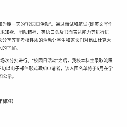
期一天的“校园日活动”。通过面试和笔试 (即英文写作
、求知欲、团队精神、英语口头及书面表达能力等进行进一
长分享等非考核性质的活动让学生和家长们对昆山杜克大
入的了解。
多场次分批进行。“校园日活动”之后，我校本科生录取流程
月下旬以电子邮件形式通知申请者，该入围名单将于5月在学
案和公示。
5年标准）