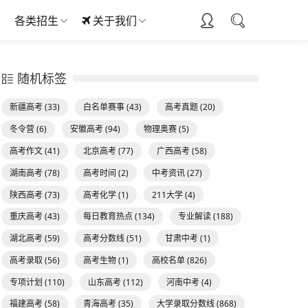
各类招生
关于我们
随机标签
新疆高考
(33)
白名单赛事
(43)
高考真题
(20)
冬令营
(6)
安徽高考
(94)
物理奥赛
(5)
高考作文
(41)
北京高考
(77)
广西高考
(58)
湖南高考
(78)
高考时间
(2)
中考资讯
(27)
陕西高考
(73)
高考化学
(1)
211大学
(4)
重庆高考
(43)
每日教育热点
(134)
专业解读
(188)
湖北高考
(59)
高考分数线
(51)
甘肃中考
(1)
高考录取
(56)
高考生物
(1)
高校名单
(826)
专项计划
(110)
山东高考
(112)
河南中考
(4)
福建高考
(58)
青海高考
(35)
大学录取分数线
(868)